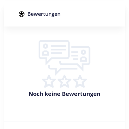
Studienform
Vollzeitstudium
Bewertungen
Abschluss
Master of Science
Zulassungsbeschränkung
Eignungsprüfung
Creditpoints
120
Regelstudienzeit
4 Semester
Noch keine Bewertungen
Sprache
Deutsch
Studienbeginn
Wintersemester