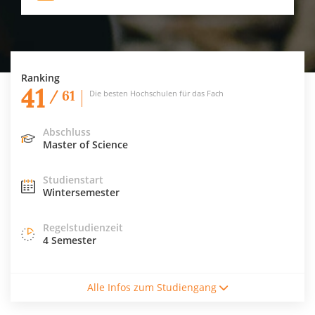
Ranking
41
/ 61
Die besten Hochschulen für das Fach
Abschluss
Master of Science
Studienstart
Wintersemester
Regelstudienzeit
4 Semester
Studiengebühren / Semester
Alle Infos zum Studiengang
290€