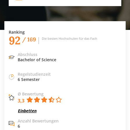
Ranking
92
/ 169
Die besten Hochschulen für das Fach
Abschluss
Bachelor of Science
Regelstudienzeit
6 Semester
Ø Bewertung
3,3
Einbetten
Anzahl Bewertungen
6