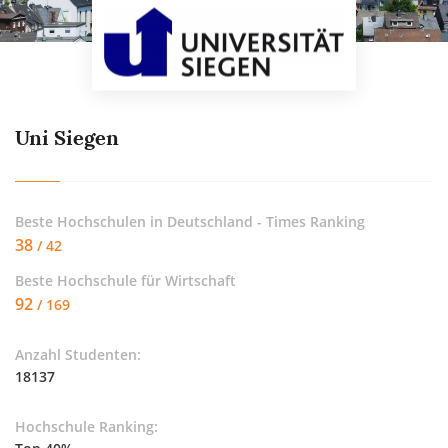
Uni Siegen
Beste Hochschulen in Deutschland - Times Ranking
38
/ 42
Beste Hochschule für
Wirtschaft
92
/ 169
Anzahl Studenten:
18137
Hochschule Ranking: