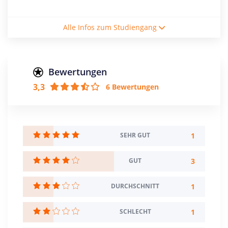
Studienform
Alle Infos zum Studiengang
Vollzeitstudium
Abschluss
Bachelor of Science
Bewertungen
3,3
6 Bewertungen
Creditpoints
180
Regelstudienzeit
6 Semester
1
SEHR GUT
Sprache
3
GUT
Deutsch
1
DURCHSCHNITT
Studienbeginn
Sommer- u. Wintersemester
1
SCHLECHT
Standort