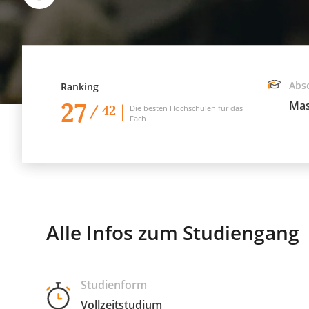
Abs
Ranking
27
Mas
/ 42
Die besten Hochschulen für das
Fach
Alle Infos zum Studiengang
Studienform
Vollzeitstudium