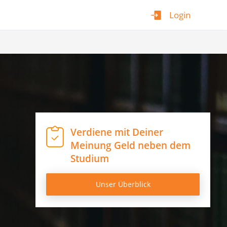
Login
Verdiene mit Deiner
Meinung Geld neben dem
Studium
Unser Überblick