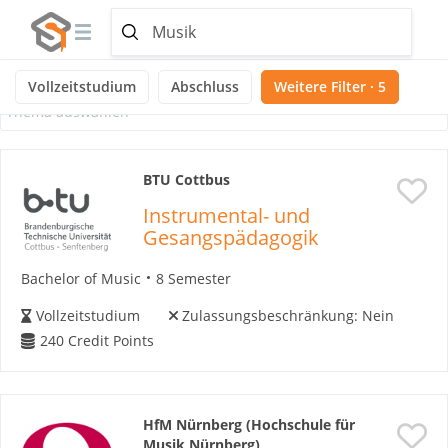
Ausgewählte Themen:
Noch keine Themen ausgewählt
Vollzeitstudium
Abschluss
Weitere Filter · 5
Thema auswählen
BTU Cottbus
Instrumental- und
Gesangspädagogik
Bachelor of Music
8 Semester
Vollzeitstudium
Zulassungsbeschränkung:
Nein
240
Credit Points
HfM Nürnberg (Hochschule für
Musik Nürnberg)