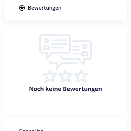
Master of Music
Bewertungen
Creditpoints
120
Regelstudienzeit
4 Semester
Sprache
Deutsch
Studienbeginn
Sommer- u. Wintersemester
Noch keine Bewertungen
Standort
Nürnberg >> Nürnberg