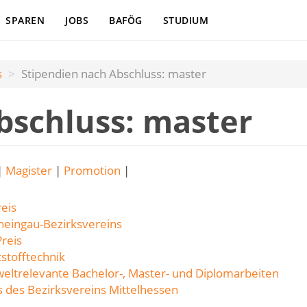
SPAREN
JOBS
BAFÖG
STUDIUM
s
Stipendien nach Abschluss: master
bschluss: master
|
Magister
|
Promotion
|
eis
heingau-Bezirksvereins
reis
stofftechnik
weltrelevante Bachelor-, Master- und Diplomarbeiten
s des Bezirksvereins Mittelhessen