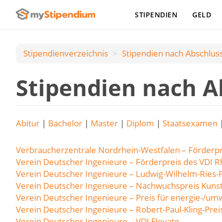
STIPENDIEN
GELD
Stipendienverzeichnis
Stipendien nach Аbschlus
Stipendien nach A
Abitur
|
Bachelor
|
Master
|
Diplom
|
Staatsexamen
Verbraucherzentrale Nordrhein-Westfalen – Förderpr
Verein Deutscher Ingenieure – Förderpreis des VDI R
Verein Deutscher Ingenieure – Ludwig-Wilhelm-Ries-P
Verein Deutscher Ingenieure – Nachwuchspreis Kunst
Verein Deutscher Ingenieure – Preis für energie-/um
Verein Deutscher Ingenieure – Robert-Paul-Kling-Prei
Verein Deutscher Ingenieure – VDI Elevate