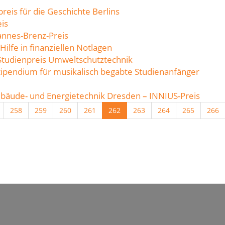
preis für die Geschichte Berlins
is
annes-Brenz-Preis
Hilfe in finanziellen Notlagen
 Studienpreis Umweltschutztechnik
tipendium für musikalisch begabte Studienanfänger
ebäude- und Energietechnik Dresden – INNIUS-Preis
258
259
260
261
262
263
264
265
266