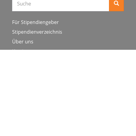
Für Stipendiengeber
Stipendienverzeichnis
Über uns
Karriere
Schulen & Hochschulen
Studiengang ergänzen
Presse
FAQ
Datenschutz
Impressum
Nutzungsbedingungen