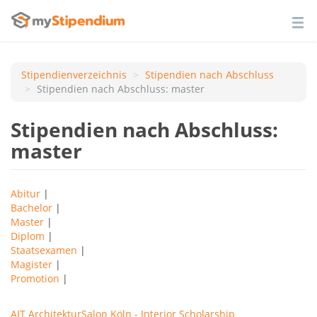
Stipendienverzeichnis
Stipendien nach Аbschluss
Stipendien nach Abschluss: master
Stipendien nach Abschluss:
master
Abitur
|
Bachelor
|
Master
|
Diplom
|
Staatsexamen
|
Magister
|
Promotion
|
AIT ArchitekturSalon Köln - Interior Scholarship