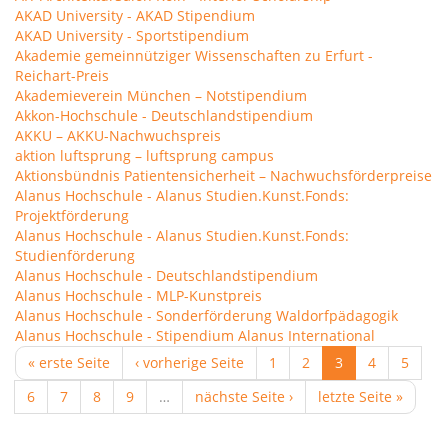
AKAD University - AKAD Stipendium
AKAD University - Sportstipendium
Akademie gemeinnütziger Wissenschaften zu Erfurt -
Reichart-Preis
Akademieverein München – Notstipendium
Akkon-Hochschule - Deutschlandstipendium
AKKU – AKKU-Nachwuchspreis
aktion luftsprung – luftsprung campus
Aktionsbündnis Patientensicherheit – Nachwuchsförderpreise
Alanus Hochschule - Alanus Studien.Kunst.Fonds:
Projektförderung
Alanus Hochschule - Alanus Studien.Kunst.Fonds:
Studienförderung
Alanus Hochschule - Deutschlandstipendium
Alanus Hochschule - MLP-Kunstpreis
Alanus Hochschule - Sonderförderung Waldorfpädagogik
Alanus Hochschule - Stipendium Alanus International
« erste Seite
‹ vorherige Seite
1
2
3
4
5
6
7
8
9
…
nächste Seite ›
letzte Seite »