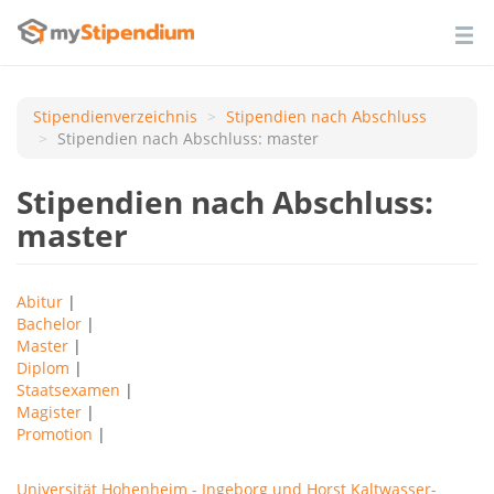
Stipendienverzeichnis
Stipendien nach Аbschluss
Stipendien nach Abschluss: master
Stipendien nach Abschluss:
master
Abitur
|
Bachelor
|
Master
|
Diplom
|
Staatsexamen
|
Magister
|
Promotion
|
Universität Hohenheim - Ingeborg und Horst Kaltwasser-