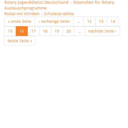
Rotary Jugenddienst Deutschland – Stipendien für Rotary-
Austauschprogramme
Rottal-Inn Kliniken – Schülerpraktika
« erste Seite
‹ vorherige Seite
…
12
13
14
15
16
17
18
19
20
…
nächste Seite ›
letzte Seite »