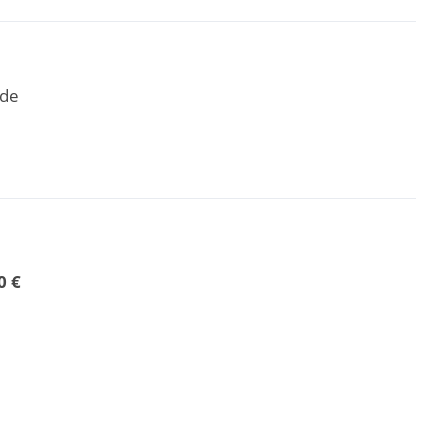
.de
0 €