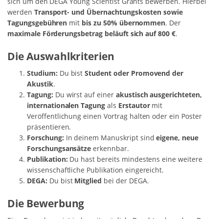
sich um den DEGA Young Scientist Grants bewerben. Hierbei
werden
Transport- und Übernachtungskosten sowie
Tagungsgebühren
mit
bis zu 50% übernommen
. Der
maximale Förderungsbetrag beläuft sich auf 800 €
.
Die Auswahlkriterien
Studium:
Du bist
Student oder Promovend der
Akustik
.
Tagung:
Du wirst auf einer
akustisch ausgerichteten,
internationalen Tagung
als
Erstautor
mit
Veröffentlichung einen Vortrag halten oder ein Poster
präsentieren.
Forschung:
In deinem Manuskript sind
eigene, neue
Forschungsansätze
erkennbar.
Publikation:
Du hast bereits mindestens eine weitere
wissenschaftliche Publikation eingereicht.
DEGA:
Du bist
Mitglied
bei der DEGA.
Die Bewerbung