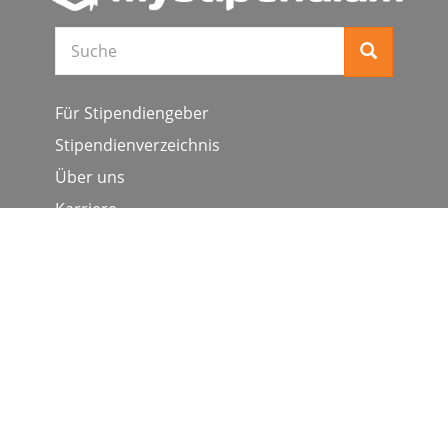
Suche
Für Stipendiengeber
Stipendienverzeichnis
Über uns
Karriere
Schulen & Hochschulen
Studiengang ergänzen
Presse
FAQ
Datenschutz
Impressum