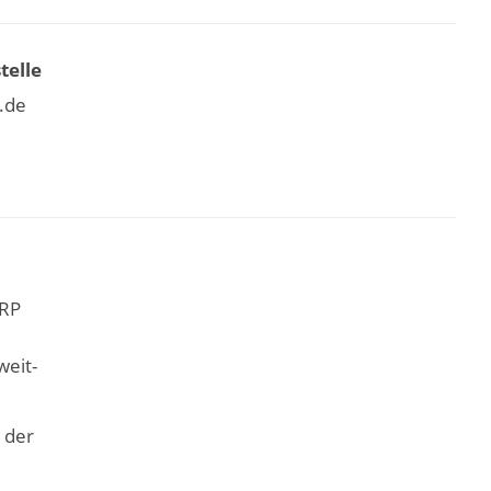
telle
.de
ARP
weit-
 der