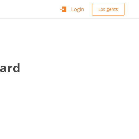
Login
Los gehts
ward