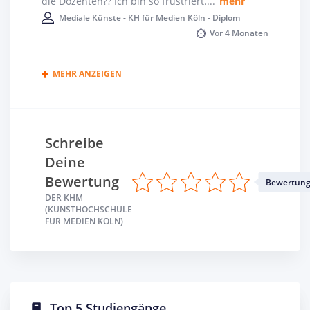
die Dozenten?? Ich bin so frustriert.
...
mehr
Mediale Künste - KH für Medien Köln - Diplom
Vor
4 Monaten
MEHR ANZEIGEN
Schreibe
Deine
Bewertung
Bewertun
DER KHM
(KUNSTHOCHSCHULE
FÜR MEDIEN KÖLN)
Top 5 Studiengänge