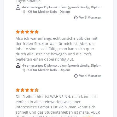
hinaus können sich Studenten beim Hochschulradio
Eigeninitiative.
engagieren: Die Radioplattform 'otic.radio' wird rein von
4-semestriges Diplomstudium (grundständig, Diplom
Studenten betrieben.
1) - KH für Medien Köln - Diplom
Vor
3 Monaten
Also ich war anfangs echt unsicher, ob das mit
der freien Struktur was für mich ist. Aber die
Inhalte sind so vielfältig, man kann sich quer
durch alle Bereiche bewegen und die Profs
begleiten einen dabei richtig gut.
4-semestriges Diplomstudium (grundständig, Diplom
1) - KH für Medien Köln - Diplom
Vor
4 Monaten
Die Freiheit hier ist WAHNSINN, man kann sich
einfach in alles reinwerfen was einen
interessiert! Campus ist klein, man kennt sich
schnell und das Studentenleben ist mega. ABER