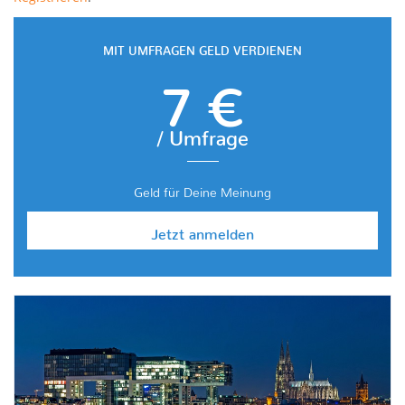
MIT UMFRAGEN GELD VERDIENEN
7 €
/ Umfrage
Geld für Deine Meinung
Jetzt anmelden