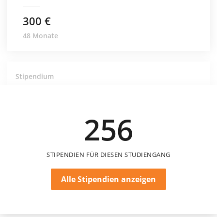
300 €
48 Monate
Stipendium
Peter-Kluthausen-Stiftung – Stipendien für
begabte junge Menschen
Peter-Kluthausen-Stiftung
256
STIPENDIEN FÜR DIESEN STUDIENGANG
Alle Stipendien anzeigen