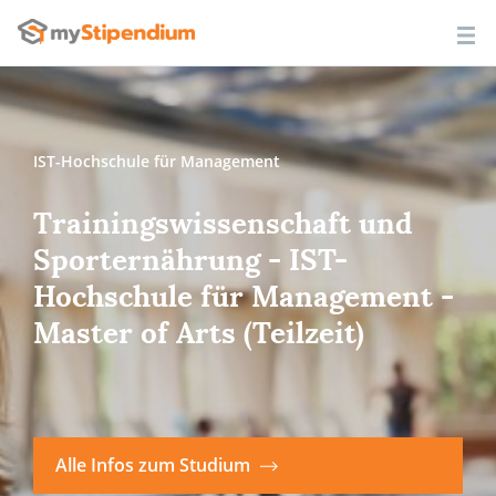
IST-Hochschule für Management
Trainingswissenschaft und
Sporternährung - IST-
Hochschule für Management -
Master of Arts (Teilzeit)
Alle Infos zum Studium