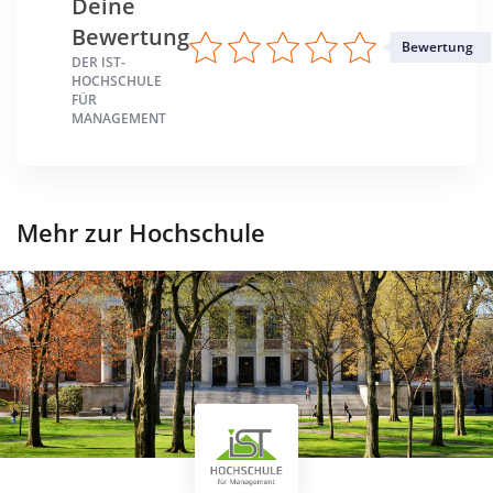
Deine
Standort
Bewertung
Bewertung
Düsseldorf >> Düsseldorf, Stadt
DER IST-
HOCHSCHULE
FÜR
MANAGEMENT
Mehr zur Hochschule