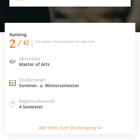
Ranking
2
/ 42
Die besten Hochschulen für das Fach
Abschluss
Master of Arts
Studienstart
Sommer- u. Wintersemester
Regelstudienzeit
4 Semester
Studienform
Alle Infos zum Studiengang
Vollzeitstudium