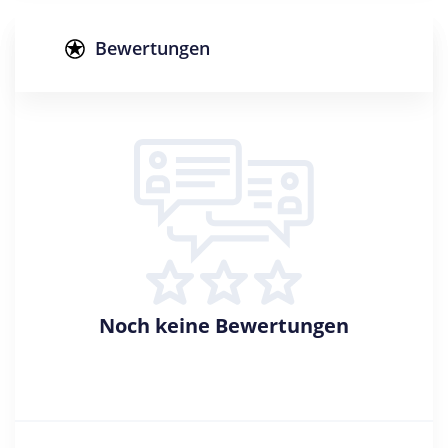
Studienform
Vollzeitstudium
Bewertungen
Abschluss
Master of Science
Zulassungsbeschränkung
Mindestnote: 2,3
Sprache: Englisch
Creditpoints
120
Regelstudienzeit
4 Semester
Noch keine Bewertungen
Sprache
Englisch
Studienbeginn