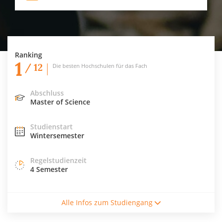
Ranking
1
/ 12
Die besten Hochschulen für das Fach
Abschluss
Master of Science
Studienstart
Wintersemester
Regelstudienzeit
4 Semester
Studiengebühren / Semester
Alle Infos zum Studiengang
62€