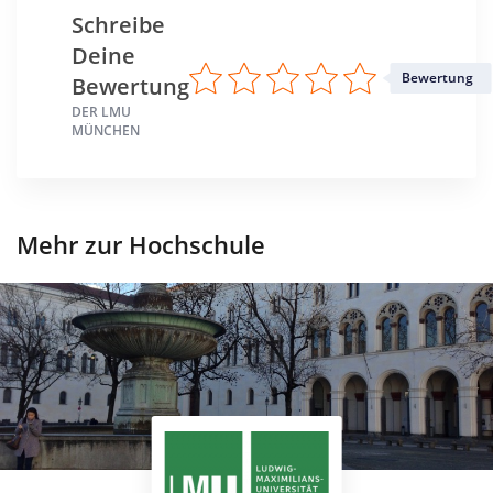
Wintersemester
Schreibe
Deine
Standort
Bewertung
München >> München
Bewertung
DER LMU
MÜNCHEN
Mehr zur Hochschule