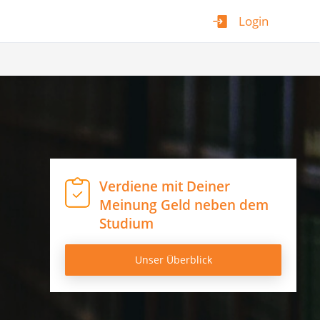
Login
Verdiene mit Deiner
Meinung Geld neben dem
Studium
Unser Überblick