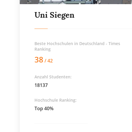
Uni Siegen
Beste Hochschulen in Deutschland - Times
Ranking
38
/ 42
Anzahl Studenten:
18137
Hochschule Ranking:
Top 40%