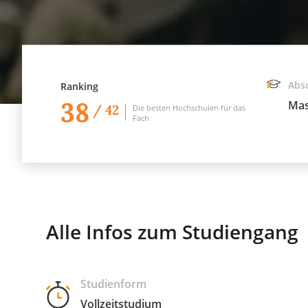
Abs
Ranking
38
Mas
/ 42
Die besten Hochschulen für das
Fach
Alle Infos zum Studiengang
Studienform
Vollzeitstudium