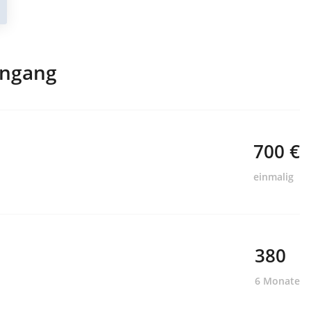
engang
700 €
einmalig
380
6 Monate