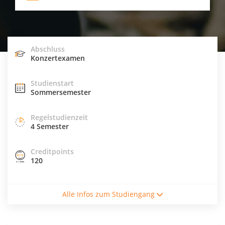
Abschluss
Konzertexamen
Studienstart
Sommersemester
Regelstudienzeit
4 Semester
Creditpoints
120
Studienform
Alle Infos zum Studiengang
Vollzeitstudium
Abschluss