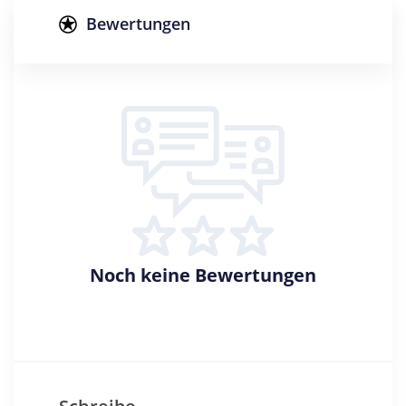
Konzertexamen
Bewertungen
Zulassungsbeschränkung
Eignungsprüfung
Creditpoints
120
Regelstudienzeit
4 Semester
Sprache
Deutsch
Englisch
Noch keine Bewertungen
Studienbeginn
Sommersemester
Standort
Bremen >> Bremen, Stadt