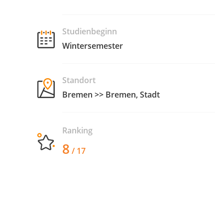
Studienbeginn
Wintersemester
Standort
Bremen >> Bremen, Stadt
Ranking
8
/ 17