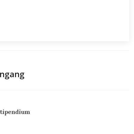
engang
Stipendium