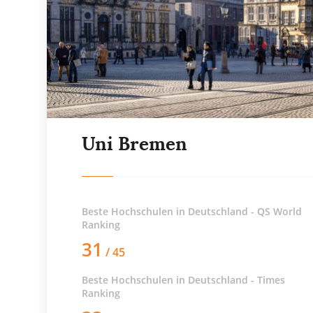
Uni Bremen
Beste Hochschulen in Deutschland - QS World
Ranking
31
/ 45
Beste Hochschulen in Deutschland - Times
Ranking