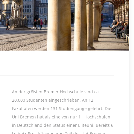
An der größten Bremer Hochschule sind ca.
20.000 Studenten eingeschrieben. An 12
Fakultäten werden 131 Studiengänge gelehrt. Die
Uni Bremen hat als eine von nur 11 Hochschulen
in Deutschland den Status einer Eliteuni. Bereits 6
Leibniz-Preisträger waren Teil der Uni Bremen.