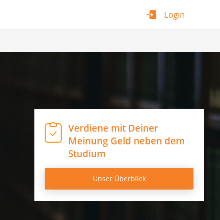
Login
Verdiene mit Deiner
Meinung Geld neben dem
Studium
Unser Überblick