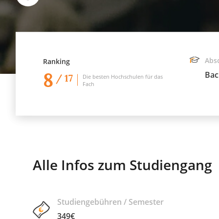
Abs
Ranking
8
Bac
/ 17
Die besten Hochschulen für das
Fach
Alle Infos zum Studiengang
Studiengebühren / Semester
349€