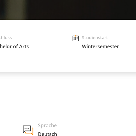
chluss
Studienstart
helor of Arts
Wintersemester
Sprache
Deutsch