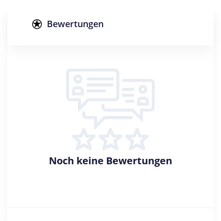
Studienform
Vollzeitstudium
Bewertungen
Abschluss
Master of Arts
Zulassungsbeschränkung
Sprache: Englisch
Creditpoints
120
Regelstudienzeit
4 Semester
Noch keine Bewertungen
Sprache
Englisch
Studienbeginn
Sommer- u. Wintersemester