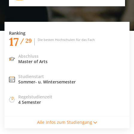
Ranking
17
/ 29
Die besten Hochschulen für das Fach
Abschluss
Master of Arts
Studienstart
Sommer- u. Wintersemester
Regelstudienzeit
4 Semester
Studiengebühren / Semester
Alle Infos zum Studiengang
328€