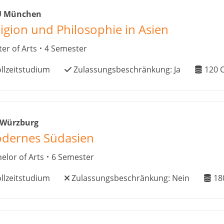
 München
ligion und Philosophie in Asien
er of Arts
4 Semester
llzeitstudium
Zulassungsbeschränkung:
Ja
120
C
 Würzburg
dernes Südasien
elor of Arts
6 Semester
llzeitstudium
Zulassungsbeschränkung:
Nein
18