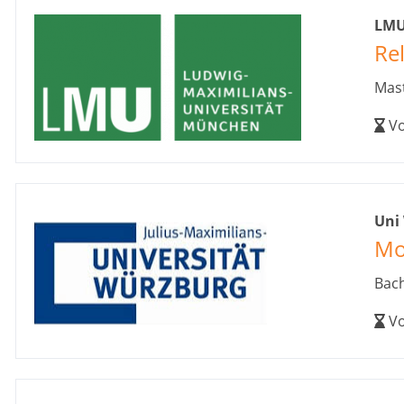
LMU
Re
Mast
Vo
Uni
Mo
Bach
Vo