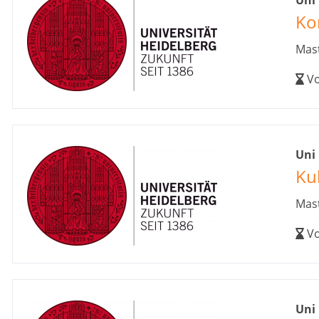
Uni
Ko
Mast
Vo
Uni
Ku
Mast
Vo
Uni