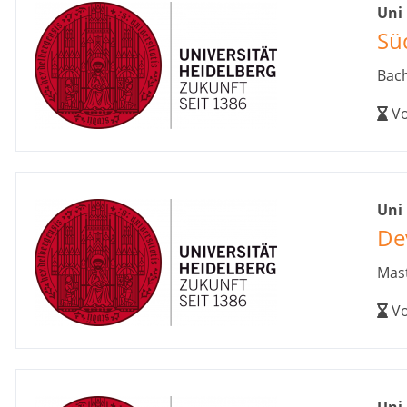
Uni
Sü
Bach
Vo
Uni
De
Mast
Vo