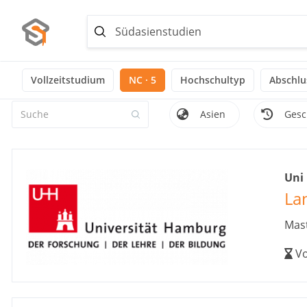
Ausgewählte Themen:
Noch keine Themen ausgewählt
Vollzeitstudium
NC · 5
Hochschultyp
Abschlu
Asien
Gesc
Uni
La
Mast
Vo