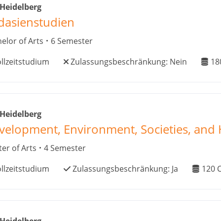
 Heidelberg
dasienstudien
elor of Arts
6 Semester
llzeitstudium
Zulassungsbeschränkung:
Nein
18
 Heidelberg
velopment, Environment, Societies, and H
er of Arts
4 Semester
llzeitstudium
Zulassungsbeschränkung:
Ja
120
C