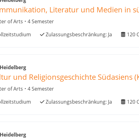
 Heidelberg
mmunikation, Literatur und Medien in s
er of Arts
4 Semester
llzeitstudium
Zulassungsbeschränkung:
Ja
120
C
 Heidelberg
ltur und Religionsgeschichte Südasiens (K
er of Arts
4 Semester
llzeitstudium
Zulassungsbeschränkung:
Ja
120
C
 Heidelberg