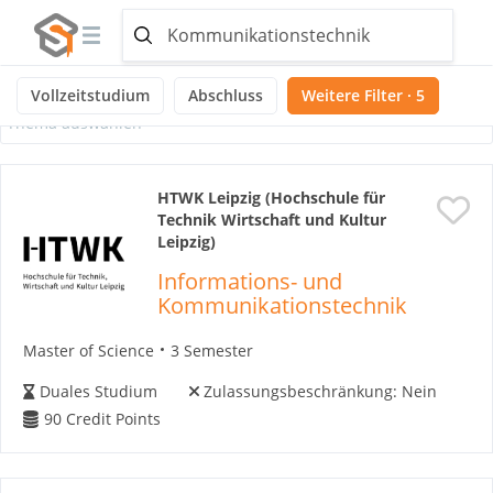
Ausgewählte Themen:
Noch keine Themen ausgewählt
Vollzeitstudium
Abschluss
Weitere Filter · 5
Thema auswählen
HTWK Leipzig (Hochschule für
Technik Wirtschaft und Kultur
Leipzig)
Informations- und
Kommunikationstechnik
Master of Science
3 Semester
Duales Studium
Zulassungsbeschränkung:
Nein
90
Credit Points