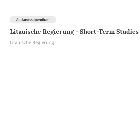
Insgesamt gibt es 23 Hochschulen, von denen 14 in st
Auslandsstipendium
Hochschule ist die Universität Vilnius. Sie besteht be
Litauische Regierung - Short-Term Studie
Kaunas University of Technology – sie ist die größte
Litauische Regierung
fast 40 auf Englisch.