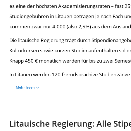
es eine der höchsten Akademisierungsraten – fast 2
Studiengebühren in Litauen betragen je nach Fach un
kommen zwar nur 4.000 (also 2,5%) aus dem Ausland, 
Die litauische Regierung trägt durch Stipendienange
Kulturkursen sowie kurzen Studienaufenthalten solle
Knapp 450 € monatlich werden für bis zu zwei Semest
In Litauen werden 120 fremdsprachige Studiengänge a
Minderheit ist bis heute in Litauen vertreten, das 19
Mehr lesen
Sowjetunion erklärt hatte.
Es gibt im Land knapp 50 Universitäten und Hochschu
interdisziplinären Forschungszentren. Dort sind For
Litauische Regierung: Alle Sti
verzahnt. Studenten können auch ihre Abschlussarbei