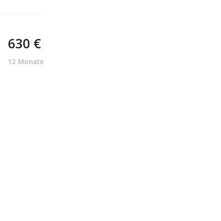
n größte
ndete
630 €
ängen sind
12 Monate