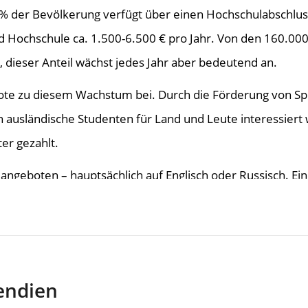
5% der Bevölkerung verfügt über einen Hochschulabschlus
d Hochschule ca. 1.500-6.500 € pro Jahr. Von den 160.00
dieser Anteil wächst jedes Jahr aber bedeutend an.
bote zu diesem Wachstum bei. Durch die Förderung von Sp
n ausländische Studenten für Land und Leute interessiert
er gezahlt.
ngeboten – hauptsächlich auf Englisch oder Russisch. Ein
90 als erstes Land seine Unabhängigkeit von der damaligen
len. Sie werden ergänzt von fünf sogenannten „Valleys“,
schung, Bildung und Anwendung in der Wirtschaft eng mite
pendien
ten in einem Valley schreiben.