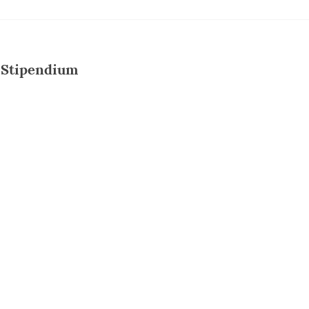
aatlicher Hand sind. Die älteste und mit 20.000 Studente
reits seit 1579. Besonders wichtig ist auch die 1922 gegrü
s Stipendium
 technische Universität im Baltikum. Von den 150 Studieng