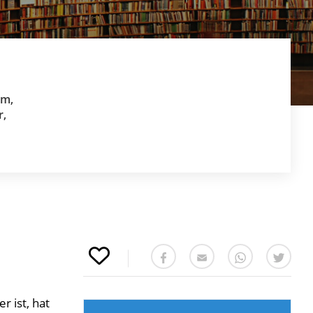
om,
r,
r ist, hat