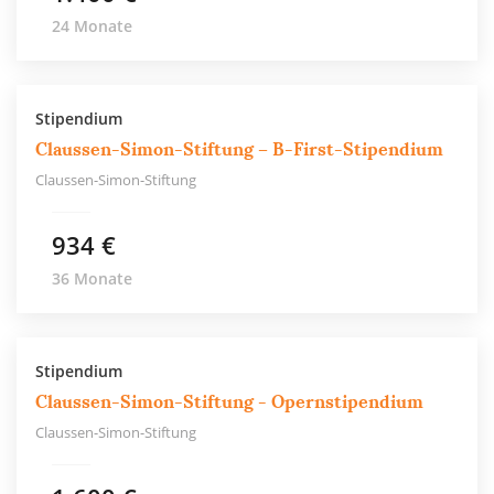
24 Monate
Stipendium umfasst eine monatliche Unterstützung von
mind. 300 € bis max. 992 €, welche max. bis zum Ende der
Regelstudienzeit gezahlt wird. Jährlich gibt es zusätzlich bis
Stipendium
zu 400 € für die Teilnahme an Konferenzen.
Claussen-Simon-Stiftung – B-First-Stipendium
Der Förderbereich „Wissenschaft & Hochschule“ beinhaltet
Claussen-Simon-Stiftung
fünf verschiedene Stipendienprogramme. Das B-MINT-
Stipendium speziell für Frauen, das B-First-Stipendium für
934 €
Studenten der ersten Generation, das Master Plus-
36 Monate
Stipendium für Bachelorstudenten, das Dissertation Plus-
Stipendium für Doktoranden sowie Post-Doc Plus für
promovierte Wissenschaftler. Neben den Stipendien werden
Stipendium
auch Projekte wie bspw. das Mentoring am UKE Hamburg
Claussen-Simon-Stiftung - Opernstipendium
subventioniert.
Claussen-Simon-Stiftung
Horizonte-Stipendium
Lehramtsstudenten der Uni Hamburg mit