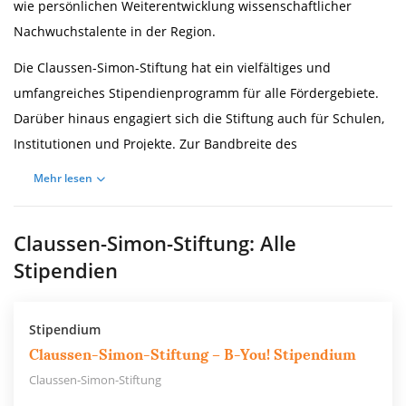
wie persönlichen Weiterentwicklung wissenschaftlicher
Nachwuchstalente in der Region.
Die Claussen-Simon-Stiftung hat ein vielfältiges und
umfangreiches Stipendienprogramm für alle Fördergebiete.
Darüber hinaus engagiert sich die Stiftung auch für Schulen,
Institutionen und Projekte. Zur Bandbreite des
Programmangebots gehören ebenfalls Veranstaltungen wie
Mehr lesen
Seminare, Vorträge, Gesprächsreihen sowie Coachings und
Regionaltreffen mit anderen Stipendiaten.
Claussen-Simon-Stiftung: Alle
Gründung und Stiftungskapital
Stipendien
Die Claussen-Simon-Stiftung wurde 1981 von Georg Wilhelm
Claussen ins Leben gerufen. Anlass war der 100. Jahrestages
Stipendium
der Unternehmensgründung der Beiersdorf AG, deren
Claussen-Simon-Stiftung – B-You! Stipendium
Aufsichtsrats- und Vorstandsvorsitzender Claussen zu jener
Claussen-Simon-Stiftung
Zeit war.