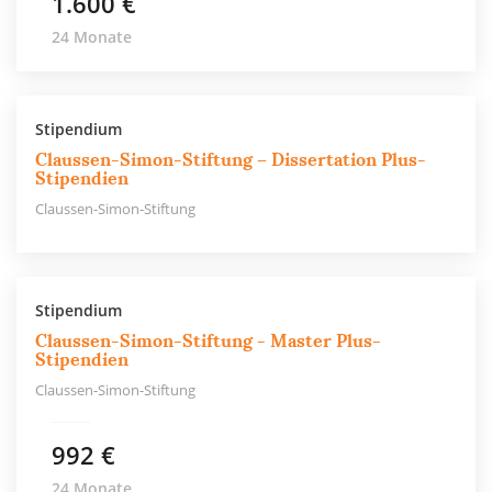
1.600 €
Migrationshintergrund werden mit dem Horizonte-
24 Monate
Stipendium unterstützt. Die Stipendiaten erhalten für einen
Zeitraum von 2 Jahren eine monatliche Zuwendung von 300 €
bis 992 €. Hinzukommen ideelle Förderungen in Form von
Stipendium
Workshops und Coachings.
Claussen-Simon-Stiftung – Dissertation Plus-
Stipendien
Das Horizonte-Programm fällt bei der Stiftung in den 2.
Claussen-Simon-Stiftung
Bereich „Bildung & Schule“. Zugvogel und B-You! sind die
weiteren Programme neben dem Horizonte-Stipendium. Auch
diese Sparte beinhaltet die Förderung von Projekten.
Stipendium
Promotionsstipendium für wissenschaftlich-
künstlerische Forschung
Claussen-Simon-Stiftung - Master Plus-
Stipendien
Mit dem Promotionsstipendium für wissenschaftlich-
Claussen-Simon-Stiftung
künstlerische Forschung unterstützt die Claussen-Simon-
Stiftung Promovenden bei ihrem Dissertationsprojekt. Im
992 €
Rahmen der Förderung erhalten die Stipendiaten für 2 Jahre
24 Monate