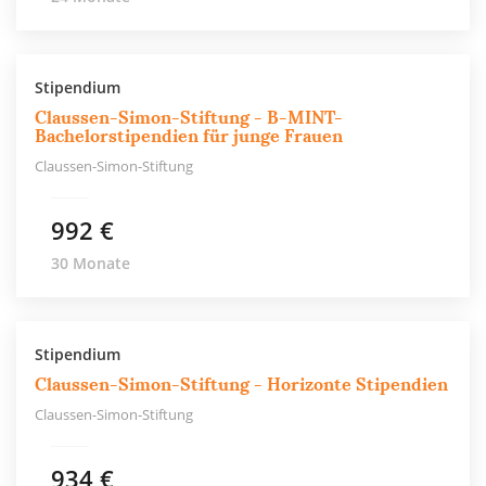
lang monatlich bis zu 1.400 € plus evtl. Zuschläge für Kinder.
Das Programm ist im 3. Bereich Kunst & Kultur angesiedelt.
Zu diesem gehören neben dem Opernstipendium auch die
Stipendium
Unterstützung selbstständiger Künstler, die Förderung von
Claussen-Simon-Stiftung - B-MINT-
Bachelorstipendien für junge Frauen
Projekten sowie ein Angebot von Gesprächsreihen.
Claussen-Simon-Stiftung
992 €
30 Monate
Stipendium
Claussen-Simon-Stiftung - Horizonte Stipendien
Claussen-Simon-Stiftung
934 €