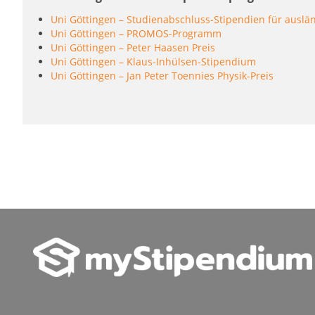
Uni Göttingen – Studienabschluss-Stipendien für auslä
Uni Göttingen – PROMOS-Programm
Uni Göttingen – Peter Haasen Preis
Uni Göttingen – Klaus-Inhülsen-Stipendium
Uni Göttingen – Jan Peter Toennies Physik-Preis