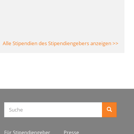
Alle Stipendien des Stipendiengebers anzeigen >>
Suche
Für Stipendiengeber
Presse