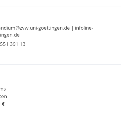
ndium@zvw.uni-goettingen.de | infoline-
ingen.de
0551 391 13
ums
ten
 €