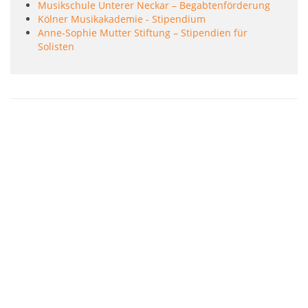
Musikschule Unterer Neckar – Begabtenförderung
Kölner Musikakademie - Stipendium
Anne-Sophie Mutter Stiftung – Stipendien für
Solisten