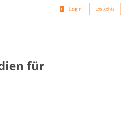
Login
Los gehts
dien für