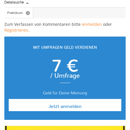
Detailsuche
Praktikum
x
Zum Verfassen von Kommentaren bitte
Anmelden
oder
Registrieren
.
MIT UMFRAGEN GELD VERDIENEN
7 €
/ Umfrage
Geld für Deine Meinung
Jetzt anmelden