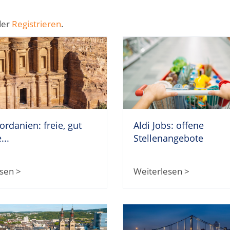
der
Registrieren
.
Jordanien: freie, gut
Aldi Jobs: offene
...
Stellenangebote
sen >
Weiterlesen >