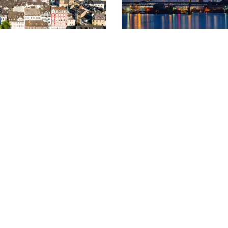
in Koblenz: viele freie
Jobcenter Krefeld:
Öffnungszeiten,...
sen >
Weiterlesen >