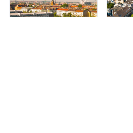
Jobcenter Friedrichshain:
Minijob 
Öffnungszeiten...
Stellen
Weiterlesen >
Weiterle