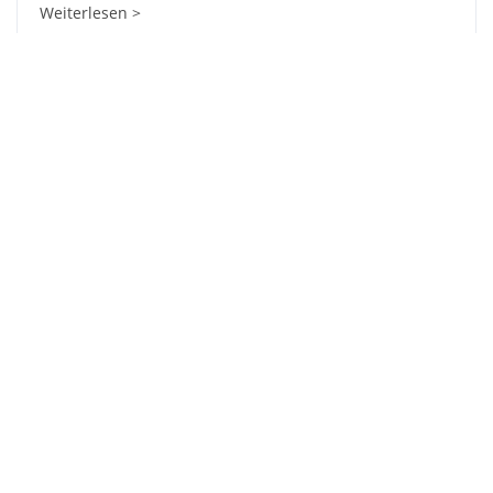
Weiterlesen >
Jobs in Dubai: freie, gut bezahlte Stellen
Weiterlesen >