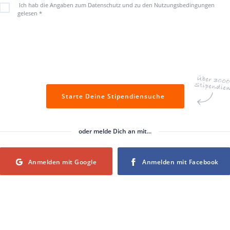
Ich hab die Angaben zum Datenschutz und zu den Nutzungsbedingungen
gelesen
*
Starte Deine Stipendiensuche
oder melde Dich an mit...
Login with Google
Login with Facebook