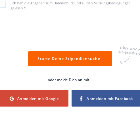
Ich hab die Angaben zum Datenschutz und zu den Nutzungsbedingungen
gelesen
*
Starte Deine Stipendiensuche
oder melde Dich an mit...
Login with Google
Login with Facebook