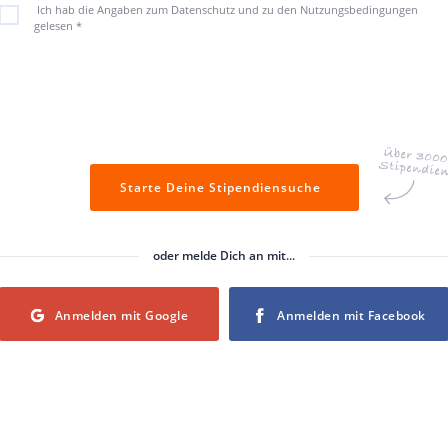
Ich hab die Angaben zum Datenschutz und zu den Nutzungsbedingungen
gelesen
*
Starte Deine Stipendiensuche
oder melde Dich an mit...
Login with Google
Login with Facebook