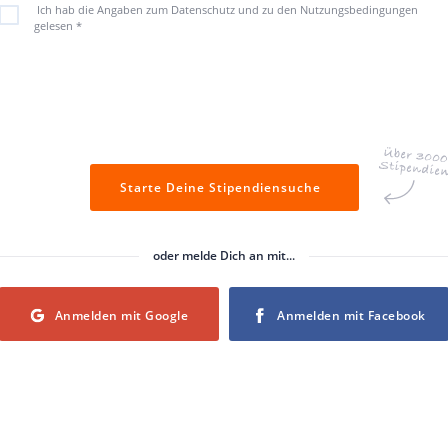
Ich hab die Angaben zum Datenschutz und zu den Nutzungsbedingungen
gelesen
*
Starte Deine Stipendiensuche
oder melde Dich an mit...
Login with Google
Login with Facebook