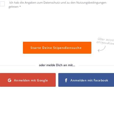
Ich hab die Angaben zum Datenschutz und zu den Nutzungsbedingungen
gelesen
*
Starte Deine Stipendiensuche
oder melde Dich an mit...
Login with Google
Login with Facebook