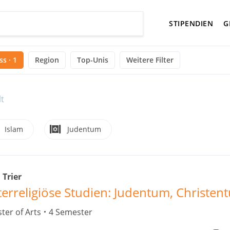
STIPENDIEN
G
s · 1
Region
Top-Unis
Weitere Filter
t
Islam
Judentum
 Trier
terreligiöse Studien: Judentum, Christen
ter of Arts
4 Semester