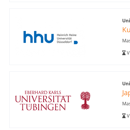
Uni
Ku
Mas
V
Un
Ja
Mas
V