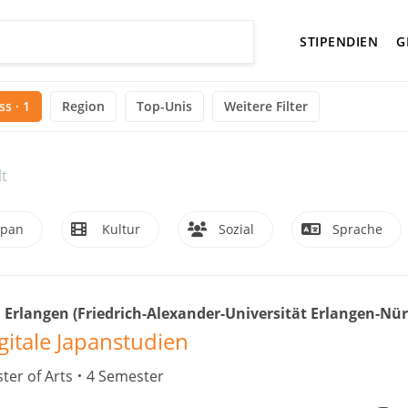
STIPENDIEN
G
s · 1
Region
Top-Unis
Weitere Filter
t
apan
Kultur
Sozial
Sprache
 Erlangen (Friedrich-Alexander-Universität Erlangen-Nü
gitale Japanstudien
ter of Arts
4 Semester