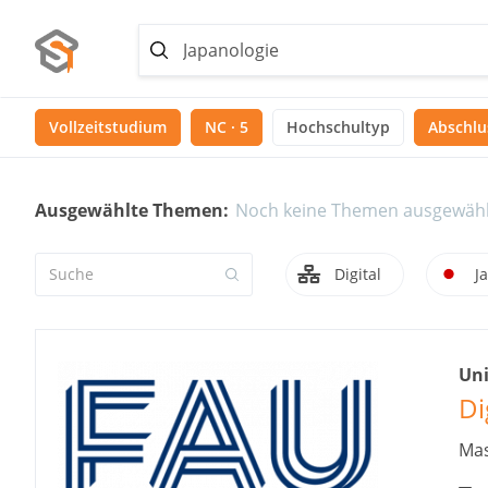
Vollzeitstudium
NC · 5
Hochschultyp
Abschlus
Ausgewählte Themen:
Noch keine Themen ausgewähl
Digital
J
Uni
Di
Mas