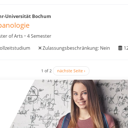
hr-Universität Bochum
panologie
ter of Arts
4 Semester
ollzeitstudium
Zulassungsbeschränkung:
Nein
1
1 of 2
nächste Seite ›