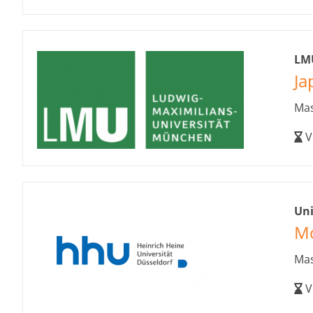
LM
Ja
Mas
V
Uni
Mo
Mas
V