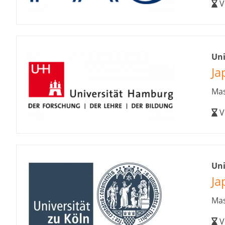
V
Un
Ja
Mas
V
Uni
Ja
Mas
V