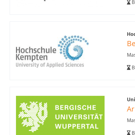
B
Ho
Be
Mas
B
Un
Ar
Mas
B