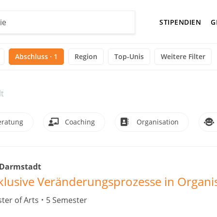
STIPENDIEN
G
Abschluss · 1
Region
Top-Unis
Weitere Filter
t
eratung
Coaching
Organisation
 Darmstadt
klusive Veränderungsprozesse in Organi
ter of Arts
5 Semester