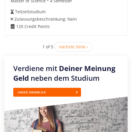
Master of Science
4 Semester
Teilzeitstudium
Zulassungsbeschränkung:
Nein
120
Credit Points
1 of 5
nächste Seite ›
Verdiene mit
Deiner Meinung
Geld
neben dem Studium
UNSER ÜBERBLICK