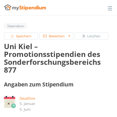
Stipendium
Speichern
Bewerben
Löschen
Uni Kiel –
Promotionsstipendien des
Sonderforschungsbereichs
877
Angaben zum Stipendium
Deadline
5. Januar
5. Juni