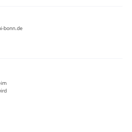
ni-bonn.de
eim
ird