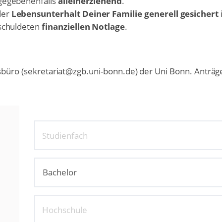
 gegebenenfalls
alleinerziehend
.
der
Lebensunterhalt Deiner Familie generell gesichert
i
rschuldeten
finanziellen Notlage
.
gsbüro (sekretariat@zgb.uni-bonn.de) der Uni Bonn. Anträg
Studienfach
Hochschule