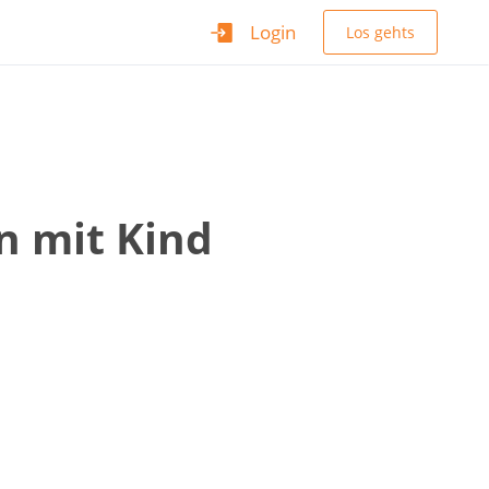
Login
Los gehts
n mit Kind