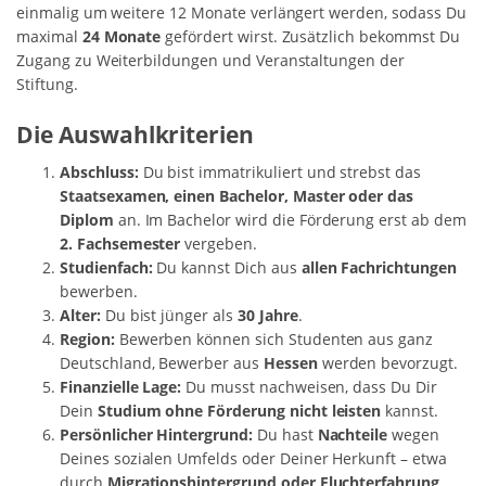
einmalig um weitere 12 Monate verlängert werden, sodass Du
maximal
24 Monate
gefördert wirst. Zusätzlich bekommst Du
Zugang zu Weiterbildungen und Veranstaltungen der
Stiftung.
Die Auswahlkriterien
Abschluss:
Du bist immatrikuliert und strebst das
Staatsexamen, einen Bachelor, Master oder das
Diplom
an. Im Bachelor wird die Förderung erst ab dem
2. Fachsemester
vergeben.
Studienfach:
Du kannst Dich aus
allen Fachrichtungen
bewerben.
Alter:
Du bist jünger als
30 Jahre
.
Region:
Bewerben können sich Studenten aus ganz
Deutschland, Bewerber aus
Hessen
werden bevorzugt.
Finanzielle Lage:
Du musst nachweisen, dass Du Dir
Dein
Studium ohne Förderung nicht leisten
kannst.
Persönlicher Hintergrund:
Du hast
Nachteile
wegen
Deines sozialen Umfelds oder Deiner Herkunft – etwa
durch
Migrationshintergrund oder Fluchterfahrung
.