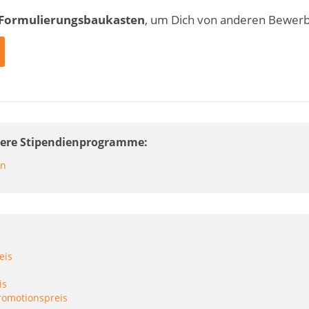
 Formulierungsbaukasten
, um Dich von anderen Bewer
itere Stipendienprogramme
en
eis
is
romotionspreis