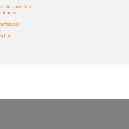
bschlussarbeiten
rtationen
haftspreis
s
schaft