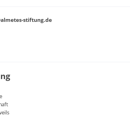
almetes-stiftung.de
ung
he
haft
eils