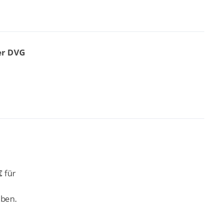
er DVG
€
für
eben.