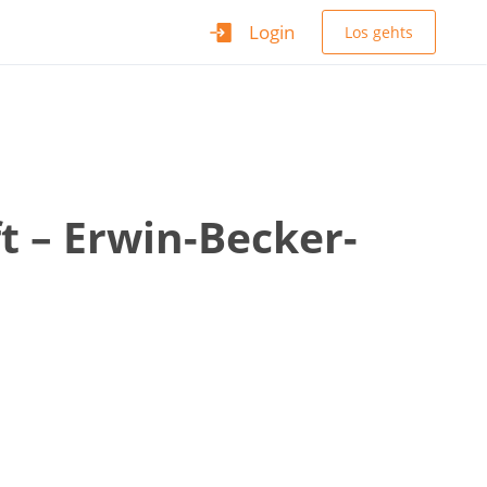
Login
Los gehts
t – Erwin-Becker-