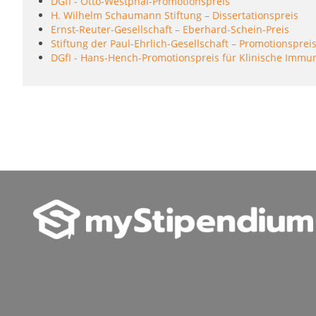
DGfI - Otto-Westphal-Promotionspreis
H. Wilhelm Schaumann Stiftung – Dissertationspreis
Ernst-Reuter-Gesellschaft – Eberhard-Schein-Preis
Stiftung der Paul-Ehrlich-Gesellschaft – Promotionsprei
DGfI - Hans-Hench-Promotionspreis für Klinische Immu