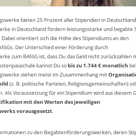
swerke bieten 25 Prozent aller Stipendien in Deutschland
ke in Deutschland fördern leistungsstarke und begabte 
 Dabei orientiert sich die Höhe des Stipendiums an den
föGs. Der Unterschied einer Förderung durch
ke zum BAföG ist, dass Du das Geld nicht zurückzahlen 
kostenpauschale kannst Du so
bis zu 1.744 € monatlich
be
ngswerke stehen meist im Zusammenhang mit
Organisati
bild
(z. B. politische Parteien, Religionsgemeinschaften) o
n. Als Voraussetzung für ein Stipendium wird aus diesem 
ifikation mit den Werten des jeweiligen
werks vorausgesetzt
.
nformationen zu den Begabtenförderungswerken, deren St