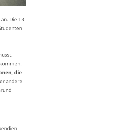
 an. Die 13
Studenten
musst.
kommen.
onen, die
der andere
Grund
ipendien