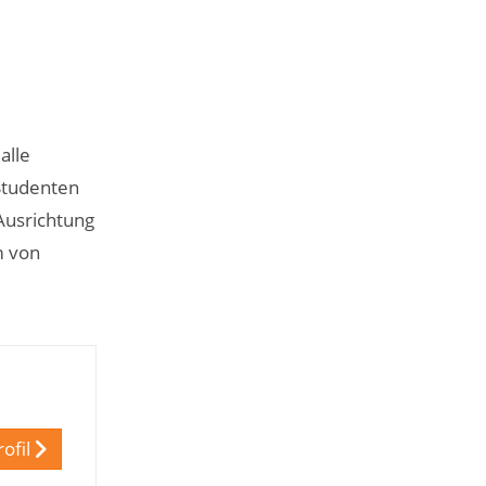
alle
Studenten
Ausrichtung
m von
ofil