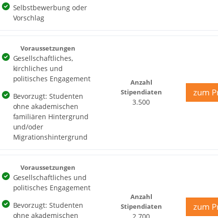
Selbstbewerbung oder
Vorschlag
Voraussetzungen
Gesellschaftliches,
kirchliches und
politisches Engagement
Anzahl
zum Pr
Stipendiaten
Bevorzugt: Studenten
3.500
ohne akademischen
familiären Hintergrund
und/oder
Migrationshintergrund
Voraussetzungen
Gesellschaftliches und
politisches Engagement
Anzahl
Bevorzugt: Studenten
zum Pr
Stipendiaten
ohne akademischen
2.700