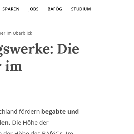
SPAREN
JOBS
BAFÖG
STUDIUM
er im Überblick
swerke: Die
r im
chland fördern
begabte und
den.
Die Höhe der
h der Höhe des BAföGs. Im