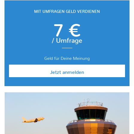
MIT UMFRAGEN GELD VERDIENEN
7 €
/ Umfrage
Geld für Deine Meinung
Jetzt anmelden