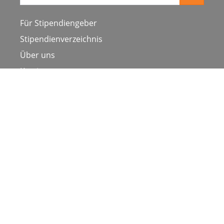
Suche
Für Stipendiengeber
Stipendienverzeichnis
Über uns
Karriere
Schulen & Hochschulen
Studiengang ergänzen
Presse
FAQ
Datenschutz
Impressum
Nutzungsbedingungen