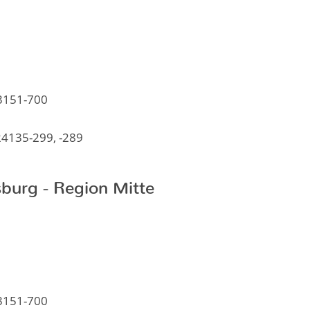
1
 3151-700
24135-299, -289
burg - Region Mitte
1
 3151-700