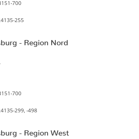
 3151-700
 24135-255
burg - Region Nord
5
 3151-700
24135-299, -498
burg - Region West