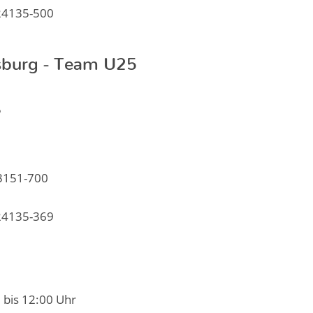
 24135-500
sburg - Team U25
5
 3151-700
 24135-369
0 bis 12:00 Uhr