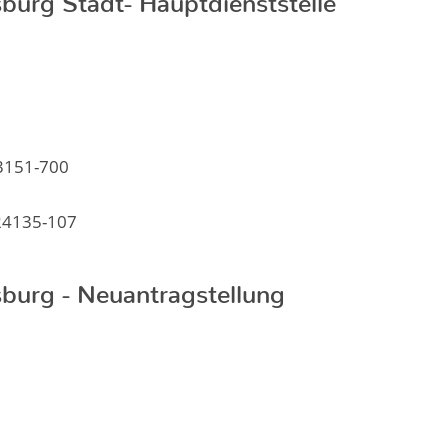
1
 3151-700
 24135-107
burg - Neuantragstellung
1