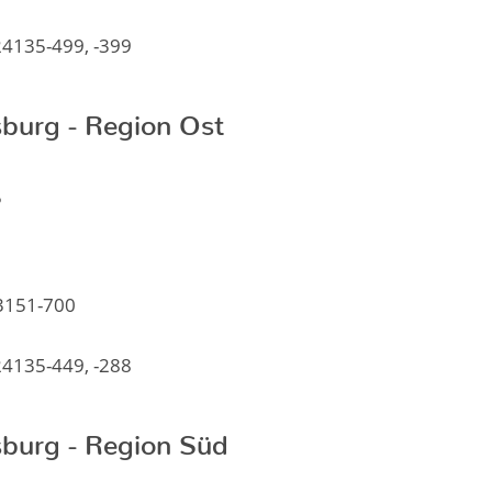
24135-499, -399
burg - Region Ost
5
 3151-700
24135-449, -288
burg - Region Süd