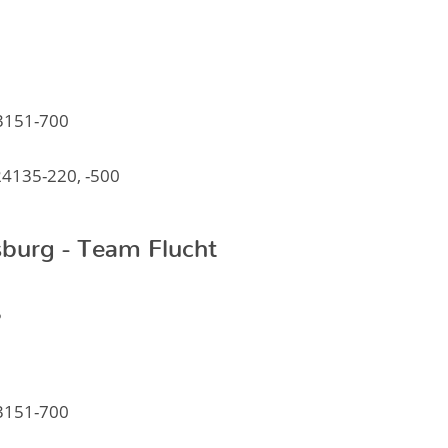
1
 3151-700
24135-220, -500
burg - Team Flucht
5
 3151-700