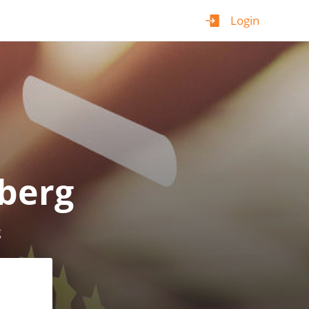
Login
berg
g