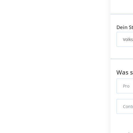
Dein S
Was s